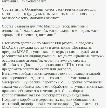
витамин Е, биоконсервант.
Состав мыла: Омыленная смесь растительных масел ши,
кокоса, оливы; фундука, козье молоко, молотая овсянка,
овсяное молоко, молочная кислота.
Состав бальзама для губ: Масло ши, воск пчелиный
очищенный, масло жожоба, масло сладкого миндаля, масло
зародышей пшеницы, витамин Е.
Стоимость доставки по Москве 800 рублей (в пределах
МКАД), возможна доставка в день заказа. Доставка за
пределы МКАД осуществляется курьерскими службами и
рассчитывается индивидуально. Все дистанционные платежи
осуществляются онлайн, через платежную систему
«Robokassa». Для юридических лиц и ИП мы готовы
предложить оплату по счету или договору.
Вы можете забрать заказ самовывозом по предварительной
договоренности. Адрес нашего интернет магазина и
мастерской : Руновский переулок 8 с 1. О сроках готовности
заказа мы сообщим после его обработки, штучные заказы как
правило собираются в течении дня. Срок сборки
корпоративных заказов обсуждается индивидуально.
Подарки в коробках и деревянных ящиках обвязываются
ленточкой, подобранной к стилю подарка. Для некоторых